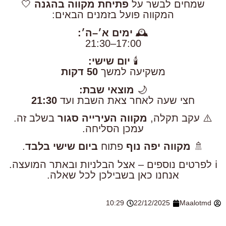
שמחים לבשר על
פתיחת מקווה בהגנה
🤍
המקווה פועל בזמנים הבאים:
🕰️
ימים א׳–ה׳:
17:00–21:30
🕯️
יום שישי:
משקיעה למשך
50 דקות
🌙
מוצאי שבת:
חצי שעה לאחר צאת השבת ועד
21:30
⚠️ עקב תקלה,
מקווה העירייה סגור
בשלב זה.
עמכן הסליחה.
🚿
מקווה יפה נוף
פתוח
ביום שישי בלבד
.
ℹ️ לפרטים נוספים – אצל הבלניות ובאתר המועצה.
אנחנו כאן בשבילכן לכל שאלה.
10:29
22/12/2025
Maalotmd