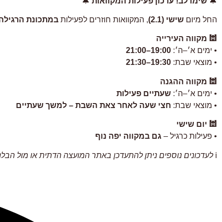
🔔
שימו לב! עדכון פעילות המקוואות
🔔
החל מיום
שישי (2.1)
, המקוואות חוזרים לפעילות
במתכונת הרגילה
🕍 מקווה העירייה
• ימים א׳–ה׳:
19:00–21:00
• מוצאי שבת:
19:30–21:30
🕍 מקווה ההגנה
• ימים א׳–ה׳:
שעתיים פעילות
• מוצאי שבת:
חצי שעה לאחר צאת השבת – למשך שעתיים
🕍 יום שישי
• פעילות כרגיל –
גם במקווה יפה נוף
ℹ️
לעדכונים נוספים ניתן להתעדכן באתר המועצה הדתית או מול הבלני