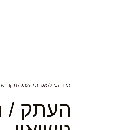
עמוד הבית
/
אגרות
/ העתק / תיקון תעו
העתק / ת